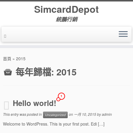
SimcardDepot
統鵬行銷
首頁
»
2015
每年歸檔:
2015
1
Hello world!
This entry was posted in
on
一月 10, 2015
by
admin
Uncategorized
Welcome to WordPress. This is your first post. Edi […]